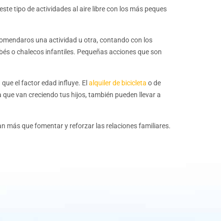
ste tipo de actividades al aire libre con los más peques
kayak: Bautismo en kayak
ara escolares
ecomendaros una actividad u otra, contando con los
ayak, una ruta divulgativa
ebés o chalecos infantiles. Pequeñas acciones que son
que el factor edad influye. El
alquiler de bicicleta
o de
 que van creciendo tus hijos, también pueden llevar a
ios en A Illa de Arousa
 más que fomentar y reforzar las relaciones familiares.
a auga
 de A Illa de Arousa