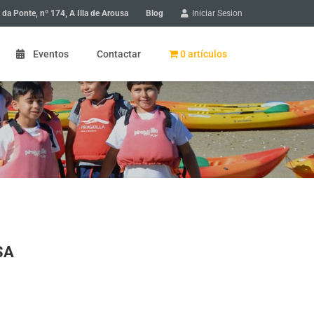
Blog
 da Ponte, nº 174, A Illa de Arousa
Iniciar Sesion
Eventos
Contactar
0 artículos
 de Arousa: paseo en bicicleta
 de Arousa: Gyncana en bicicleta
scubriendo un pueblo
SA
ios en A Illa de Arousa
a niños