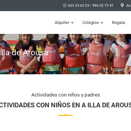
625 33 63 23
/
986 52 73 47
Av.
Alquiler
Colegios
Regala
Illa de Arousa
Bicicleta
Excursiones para colegios Illa
Actividades para colegios Illa
Visita en A Illa de Arousa, de
Actividades con niños y padres
Talleres
CTIVIDADES CON NIÑOS EN A ILLA DE AROU
Taller de marisqueo para coleg
Taller de ciencia divertida par