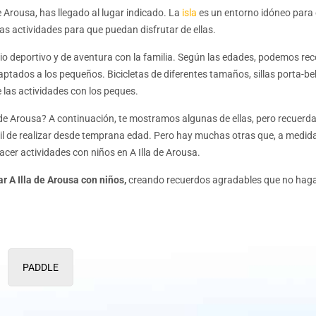
Kayak
de Arousa, has llegado al lugar indicado. La
isla
es un entorno idóneo para e
s actividades para que puedan disfrutar de ellas.
Excursiones para colegios en 
Descenso río Umia en kayak p
cio deportivo y de aventura con la familia. Según las edades, podemos r
Excursiones para colegios en k
aptados a los pequeños. Bicicletas de diferentes tamaños, sillas porta-b
Yincana acuática
las actividades con los peques.
de Arousa? A continuación, te mostramos algunas de ellas, pero recuerda 
ácil de realizar desde temprana edad. Pero hay muchas otras que, a medida
Senderismo
hacer actividades con niños en A Illa de Arousa.
Búsqueda del tesoro para coleg
tar A Illa de Arousa con niños
,
creando recuerdos agradables que no hagan
Senderismo ruta da pedra e d
Snorkel
PADDLE
Snorkel para niños en el litoral