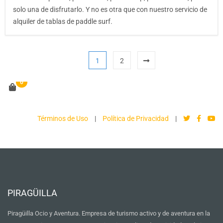
solo una de disfrutarlo. Y no es otra que con nuestro servicio de
alquiler de tablas de paddle surf.
1
2
0
Términos de Uso
|
Política de Privacidad
|
PIRAGÜILLA
Piragüilla Ocio y Aventura. Empresa de turismo activo y de aventura en la