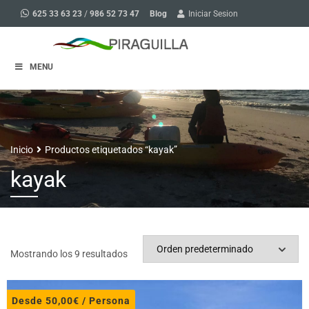
Blog
625 33 63 23
/
986 52 73 47
Iniciar Sesion
MENU
Inicio
Productos etiquetados “kayak”
kayak
Mostrando los 9 resultados
Desde
50,00
€
/ Persona