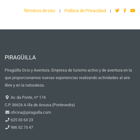
Términos de Uso
|
Política de Privacidad
|
PIRAGÜILLA
Piragüilla Ocio y Aventura. Empresa de turismo activo y de aventura en la
que proporcionamos nuevas experiencias realizando actividades al aire
libre y en la naturaleza.
Av. da Ponte, nº 174
C.P. 36626 A Illa de Arousa (Pontevedra)
oficina@piraguilla.com
625 33 63 23
986 52 73 47