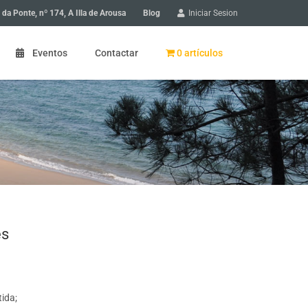
Blog
 da Ponte, nº 174, A Illa de Arousa
Iniciar Sesion
Eventos
Contactar
0 artículos
 de Arousa: paseo en bicicleta
 de Arousa: Gyncana en bicicleta
scubriendo un pueblo
es
ios en A Illa de Arousa
a niños
ida;