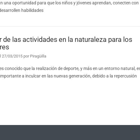
n una oportunidad para que los niños y jóvenes aprendan, conecten con
Kayak
desarrollen habilidades
Excursiones para colegios en 
Descenso río Umia en kayak p
Excursiones para colegios en k
r de las actividades en la naturaleza para los
Yincana acuática
res
l
27/03/2015
por
Piragüilla
Senderismo
es conocido que la realización de deporte, y más en un entorno natural, e
importante a inculcar en las nuevas generación, debido a la repercusión
Búsqueda del tesoro para coleg
Senderismo ruta da pedra e d
Snorkel
Snorkel para niños en el litoral