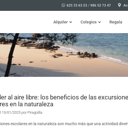
625 33 63 23
/
986 52 73 47
Av.
Alquiler
Colegios
Regala
Bicicleta
Excursiones para colegios Illa
Actividades para colegios Illa
Visita en A Illa de Arousa, de
r al aire libre: los beneficios de las excursion
Talleres
res en la naturaleza
Taller de marisqueo para coleg
l
13/01/2025
por
Piragüilla
Taller de ciencia divertida par
iones escolares en la naturaleza son mucho más que una actividad divert