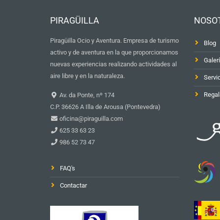
PIRAGÜILLA
NOSO
Piragüilla Ocio y Aventura. Empresa de turismo
Blog
activo y de aventura en la que proporcionamos
Galer
nuevas experiencias realizando actividades al
aire libre y en la naturaleza.
Servi
Regal
Av. da Ponte, nº 174
C.P. 36626 A Illa de Arousa (Pontevedra)
oficina@piraguilla.com
625 33 63 23
986 52 73 47
FAQ's
Contactar