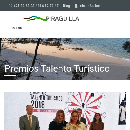
Blog
625 33 63 23
/
986 52 73 47
Iniciar Sesion
MENU
Premios Talento Turístico