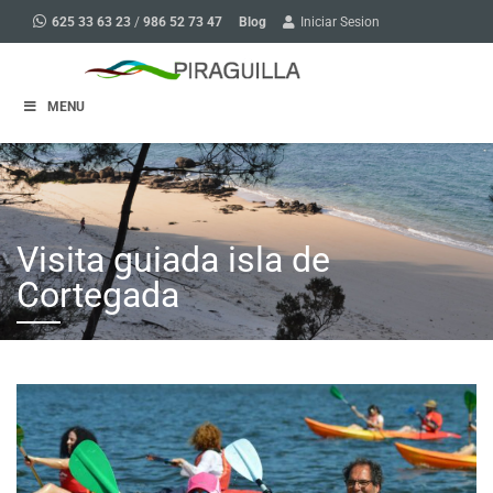
Blog
625 33 63 23
/
986 52 73 47
Iniciar Sesion
MENU
Visita guiada isla de
Cortegada