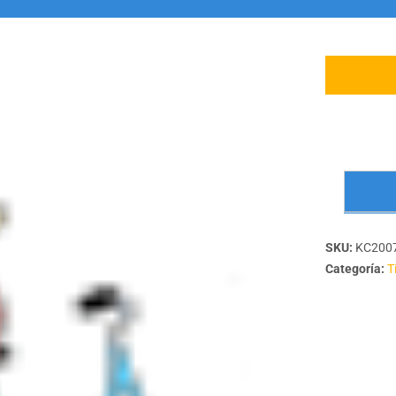
Kayak
Excursiones para colegios en 
Descenso río Umia en kayak p
Excursiones para colegios en k
Yincana acuática
Senderismo
Búsqueda del tesoro para coleg
Senderismo ruta da pedra e d
SKU:
KC200
Categoría:
T
Snorkel
Snorkel para niños en el litoral