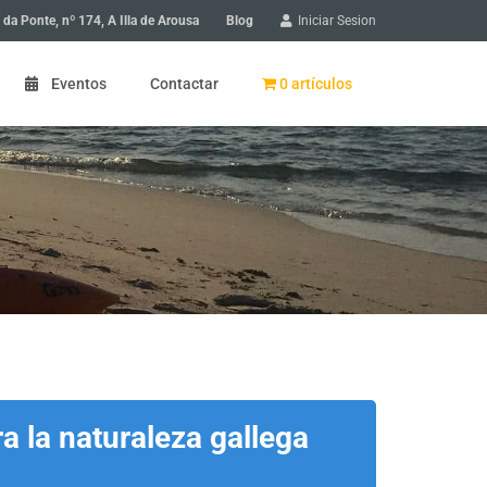
Blog
 da Ponte, nº 174, A Illa de Arousa
Iniciar Sesion
Eventos
Contactar
0 artículos
 de Arousa: paseo en bicicleta
 de Arousa: Gyncana en bicicleta
scubriendo un pueblo
ios en A Illa de Arousa
ra la naturaleza gallega
a niños