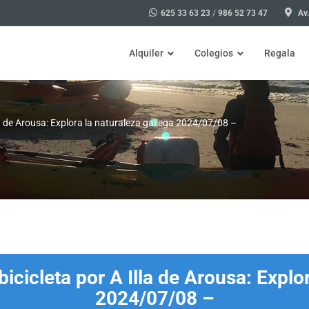
625 33 63 23
/
986 52 73 47
Av.
Alquiler
Colegios
Regala
Illa de Arousa: Explora la naturaleza gallega 2024/07/08 –
Bicicleta
Excursiones para colegios Illa
Actividades para colegios Illa
Visita en A Illa de Arousa, de
Talleres
Taller de marisqueo para coleg
 bicicleta por A Illa de Arousa: Explo
Taller de ciencia divertida par
2024/07/08 –