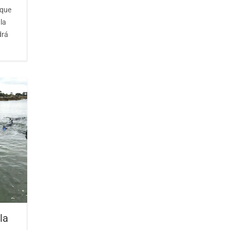
 que
la
drá
la