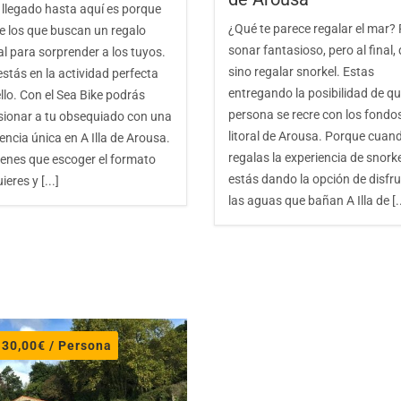
 llegado hasta aquí es porque
¿Qué te parece regalar el mar?
de los que buscan un regalo
sonar fantasioso, pero al final,
al para sorprender a los tuyos.
sino regalar snorkel. Estas
stás en la actividad perfecta
entregando la posibilidad de q
llo. Con el Sea Bike podrás
persona se recre con los fondos
sionar a tu obsequiado con una
litoral de Arousa. Porque cuan
encia única en A Illa de Arousa.
regalas la experiencia de snorke
ienes que escoger el formato
estás dando la opción de disfru
ieres y [...]
las aguas que bañan A Illa de [..
e
30,00
€
/ Persona