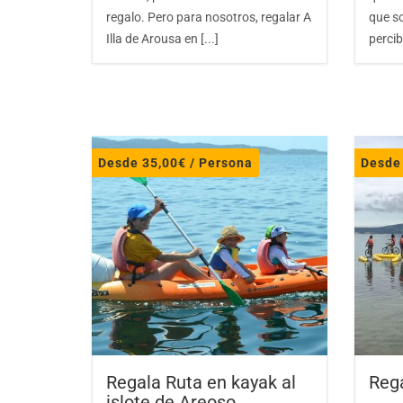
regalo. Pero para nosotros, regalar A
que so
Illa de Arousa en [...]
percibi
Desde
35,00
€
/ Persona
Desd
Regala Ruta en kayak al
Reg
islote de Areoso