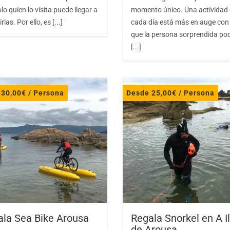
lo quien lo visita puede llegar a
momento único. Una actividad
rlas. Por ello, es [...]
cada día está más en auge con 
que la persona sorprendida po
[...]
e
30,00
€
/ Persona
Desde
25,00
€
/ Persona
ala Sea Bike Arousa
Regala Snorkel en A Il
de Arousa