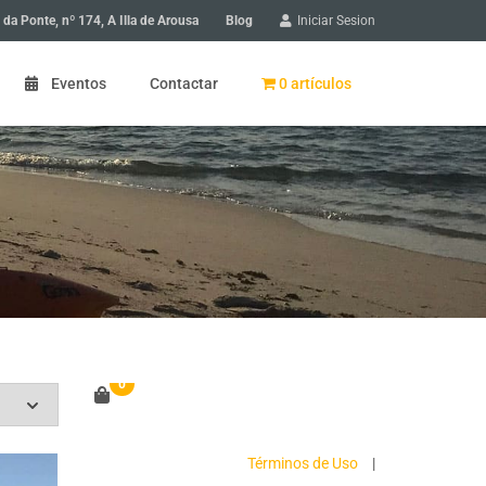
Blog
 da Ponte, nº 174, A Illa de Arousa
Iniciar Sesion
Eventos
Contactar
0 artículos
 de Arousa: paseo en bicicleta
 de Arousa: Gyncana en bicicleta
scubriendo un pueblo
0
ios en A Illa de Arousa
a niños
Términos de Uso
|