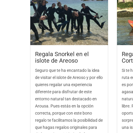
Regala Snorkel en el
Rega
islote de Areoso
Cor
Seguro que te ha encantado la idea
Si te
de visitar el islote de Areoso y por ello
ruta e
quieres regalar una experiencia
es po
diferente para disfrutar de este
agasa
entorno natural tan destacado en
natura
Arousa. Pues estás en la opción
libre.
correcta, porque con este bono
oport
regalo te facilitamos la posibilidad de
sorpr
que hagas regalos originales para
una isl