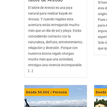
Si has
El islote de Areoso es una joya
eres 
natural para realizar kayak en
origin
Arousa. Y cuando regalas esta
Pues e
aventura estás entregando mucho
para e
más que un día de sol y playa. Estás
impre
concediendo contacto con la
experi
naturaleza, disfrute, entretenimiento,
Solo t
relajación y diversión. Porque con
que qu
nuestros bonos regalo otorgas
mucho más que una actividad,
entregas una vivencia incomparable
[...]
Desde
50,00
€
/ Persona
Desd