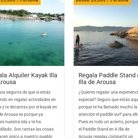
e
25,00
€
/ Persona
Desde
20,00
€
/ Persona
Kayak
Excursiones para colegios en 
Descenso río Umia en kayak p
Excursiones para colegios en k
Yincana acuática
Senderismo
la Alquiler Kayak Illa
Regala Paddle Stand 
Búsqueda del tesoro para coleg
Arousa
Illa de Arousa
Senderismo ruta da pedra e d
os seguros de que si estás
¿Quieres regalar una experienc
ndo en regalar actividades en
especial? Seguro que estás aqu
Snorkel
a y te decantas por el kayak en
porque te ha llamado mucho la
 de Arousa es porque ya
atención el paddle surf para ell
Snorkel para niños en el litoral
s nuestra isla y te ha
Pues es todo un acierto, porqu
dilado. Son tantas las cosas
el Paddle Stand en A Illa de
acen único a nuestro pueblo
Arousa regalas compartir un