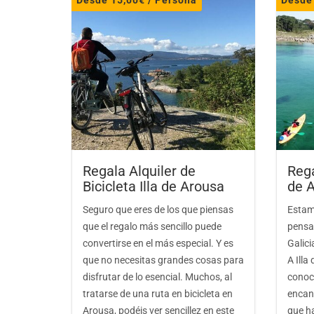
Desde
15,00
€
/ Persona
Desd
Regala Alquiler de
Rega
Bicicleta Illa de Arousa
de 
Seguro que eres de los que piensas
Estam
que el regalo más sencillo puede
pensa
convertirse en el más especial. Y es
Galici
que no necesitas grandes cosas para
A Illa
disfrutar de lo esencial. Muchos, al
conoce
tratarse de una ruta en bicicleta en
encan
Arousa, podéis ver sencillez en este
que h