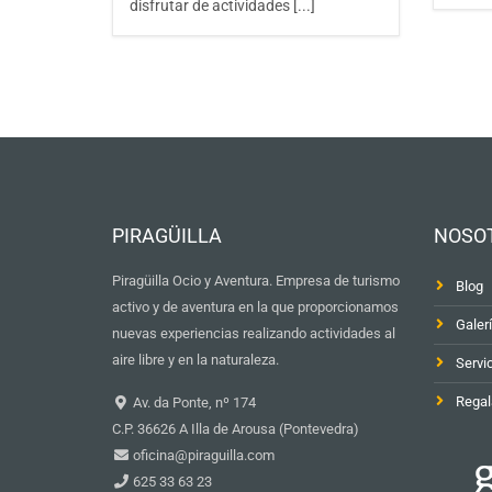
disfrutar de actividades [...]
PIRAGÜILLA
NOSO
Piragüilla Ocio y Aventura. Empresa de turismo
Blog
activo y de aventura en la que proporcionamos
Galer
nuevas experiencias realizando actividades al
aire libre y en la naturaleza.
Servi
Regal
Av. da Ponte, nº 174
C.P. 36626 A Illa de Arousa (Pontevedra)
oficina@piraguilla.com
625 33 63 23