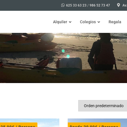
625 33 63 23
/
986 52 73 47
Av.
Alquiler
Colegios
Regala
Bicicleta
Excursiones para colegios Illa
Actividades para colegios Illa
Visita en A Illa de Arousa, de
Talleres
Taller de marisqueo para coleg
Taller de ciencia divertida par