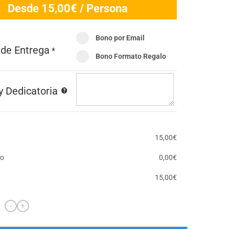
Desde
15,00
€
/ Persona
kayak: Bautismo en kayak
Bono por Email
ara escolares
de Entrega
*
ayak, una ruta divulgativa
Bono Formato Regalo
 Dedicatoria
ios en A Illa de Arousa
15,00
€
a auga
to
0,00
€
15,00
€
 de A Illa de Arousa
-
+
Regala
Alquiler