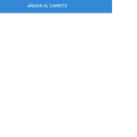
de
AÑADIR AL CARRITO
Bicicleta
Illa
de
Arousa
cantidad