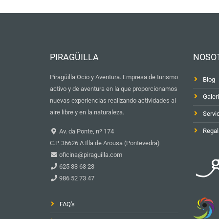
PIRAGÜILLA
NOSO
Piragüilla Ocio y Aventura. Empresa de turismo
Blog
activo y de aventura en la que proporcionamos
Galer
nuevas experiencias realizando actividades al
aire libre y en la naturaleza.
Servi
Regal
Av. da Ponte, nº 174
C.P. 36626 A Illa de Arousa (Pontevedra)
oficina@piraguilla.com
625 33 63 23
986 52 73 47
FAQ's