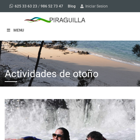
Blog
625 33 63 23
/
986 52 73 47
Iniciar Sesion
MENU
Actividades de otoño