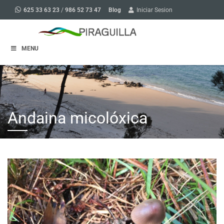
Blog
625 33 63 23
/
986 52 73 47
Iniciar Sesion
MENU
Andaina micolóxica