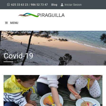
Blog
625 33 63 23
/
986 52 73 47
Iniciar Sesion
MENU
Covid-19