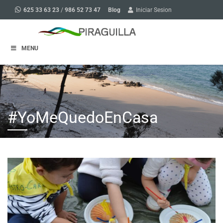
Blog
625 33 63 23
/
986 52 73 47
Iniciar Sesion
MENU
#YoMeQuedoEnCasa