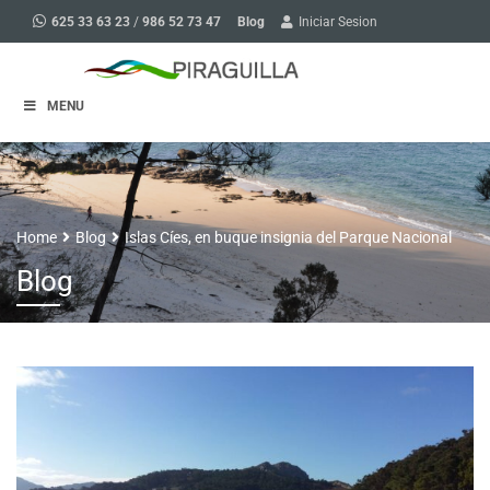
Blog
625 33 63 23
/
986 52 73 47
Iniciar Sesion
MENU
Home
Blog
Islas Cíes, en buque insignia del Parque Nacional
Blog