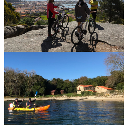
AROUSA EN BICI
Conoce A Illa de Arousa en bici. La opción más cómoda y
sostenible para disfrutar de los lugares más emblemáticos de
la isla.
VISITA A LA ISLA DE
CORTEGADA
El kayak se convierte en una opción fantástica para conocer
la isla de Cortegada, Parque Nacional das Illas Atlánticas de
Galicia.