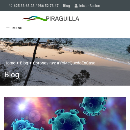
Blog
625 33 63 23
/
986 52 73 47
Iniciar Sesion
MENU
Home
Blog
Coronavirus: #YoMeQuedoEnCasa
Blog