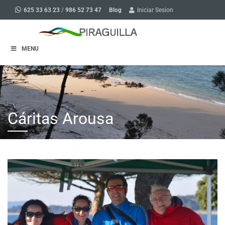
Blog
625 33 63 23
/
986 52 73 47
Iniciar Sesion
MENU
Cáritas Arousa