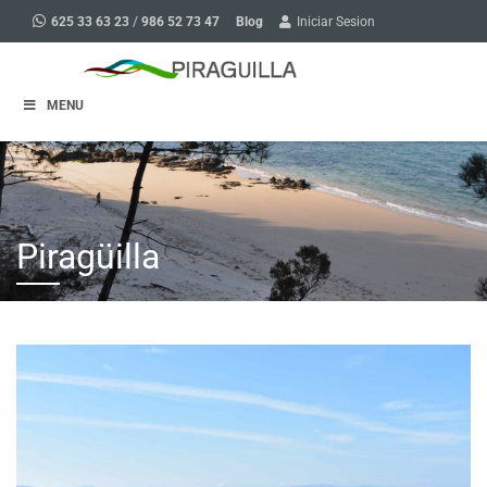
Blog
625 33 63 23
/
986 52 73 47
Iniciar Sesion
MENU
Piragüilla