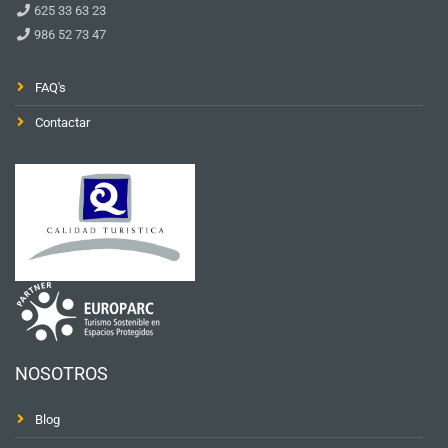
625 33 63 23
986 52 73 47
FAQ's
Contactar
NOSOTROS
Blog