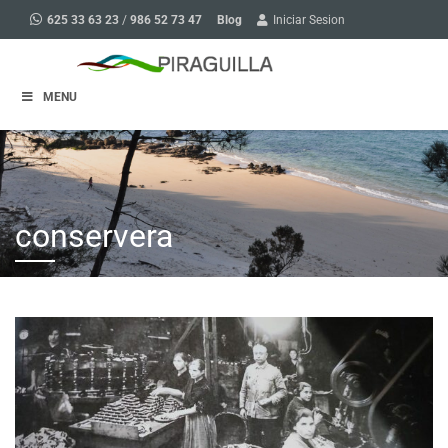
Blog
625 33 63 23
/
986 52 73 47
Iniciar Sesion
MENU
conservera