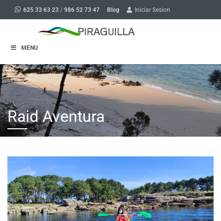
Blog
625 33 63 23
/
986 52 73 47
Iniciar Sesion
MENU
Raid Aventura