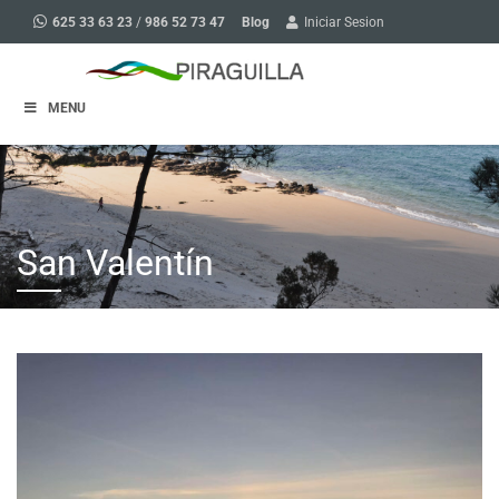
Blog
625 33 63 23
/
986 52 73 47
Iniciar Sesion
MENU
San Valentín