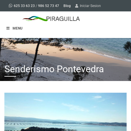
Blog
625 33 63 23
/
986 52 73 47
Iniciar Sesion
MENU
Senderismo Pontevedra