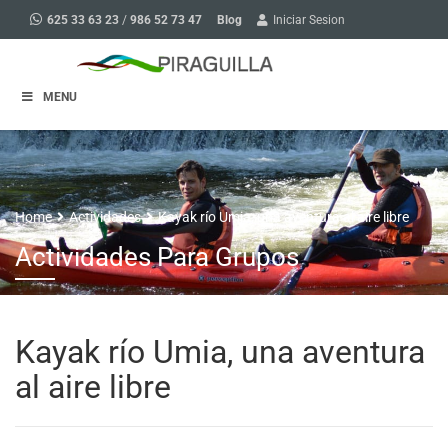
Blog
625 33 63 23
/
986 52 73 47
Iniciar Sesion
MENU
Home
Actividades
Kayak río Umia, una aventura al aire libre
Actividades Para Grupos
Kayak río Umia, una aventura
al aire libre