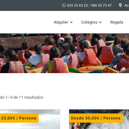
625 33 63 23
/
986 52 73 47
Av.
Alquiler
Colegios
Regala
Bicicleta
Excursiones para colegios Illa
Actividades para colegios Illa
Visita en A Illa de Arousa, de
Talleres
do 1–9 de 11 resultados
Taller de marisqueo para coleg
Taller de ciencia divertida par
e
25,00
€
/ Persona
Desde
30,00
€
/ Persona