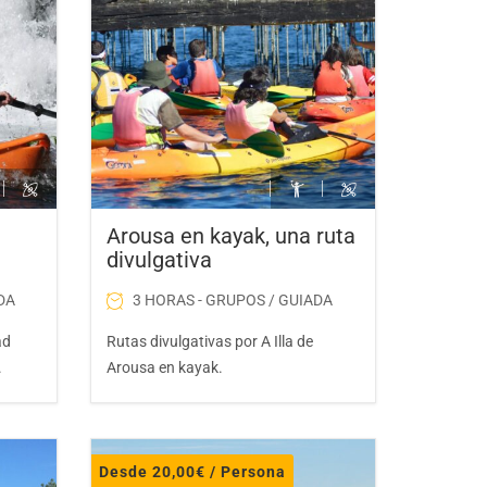
kayak: Bautismo en kayak
ara escolares
ayak, una ruta divulgativa
Arousa en kayak, una ruta
divulgativa
ios en A Illa de Arousa
a auga
DA
3 HORAS - GRUPOS / GUIADA
ad
Rutas divulgativas por A Illa de
.
Arousa en kayak.
 de A Illa de Arousa
Desde
20,00
€
/ Persona