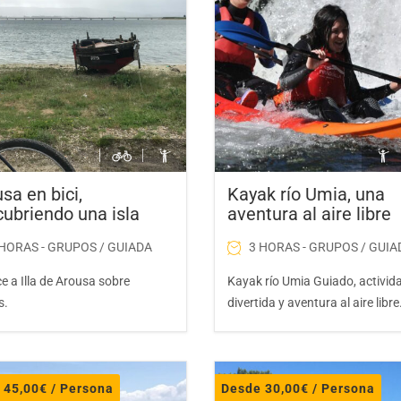
Kayak
Excursiones para colegios en 
Descenso río Umia en kayak p
Excursiones para colegios en k
Yincana acuática
Senderismo
sa en bici,
Kayak río Umia, una
ubriendo una isla
aventura al aire libre
Búsqueda del tesoro para coleg
Senderismo ruta da pedra e d
 HORAS - GRUPOS / GUIADA
3 HORAS - GRUPOS / GUIA
 a Illa de Arousa sobre
Kayak río Umia Guiado, activid
s.
divertida y aventura al aire libre
Snorkel
Snorkel para niños en el litoral
e
45,00
€
/ Persona
Desde
30,00
€
/ Persona