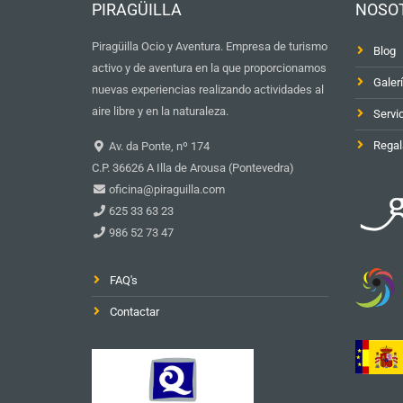
PIRAGÜILLA
NOSO
Piragüilla Ocio y Aventura. Empresa de turismo
Blog
activo y de aventura en la que proporcionamos
Galer
nuevas experiencias realizando actividades al
aire libre y en la naturaleza.
Servi
Regal
Av. da Ponte, nº 174
C.P. 36626 A Illa de Arousa (Pontevedra)
oficina@piraguilla.com
625 33 63 23
986 52 73 47
FAQ's
Contactar