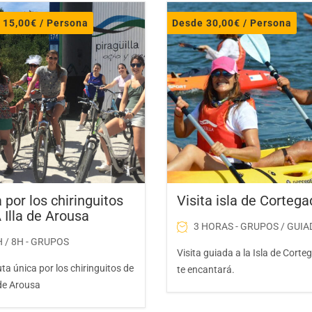
e
15,00
€
/ Persona
Desde
30,00
€
/ Persona
 por los chiringuitos
Visita isla de Corteg
 Illa de Arousa
3 HORAS - GRUPOS / GUIA
 / 8H - GRUPOS
Visita guiada a la Isla de Corte
ta única por los chiringuitos de
te encantará.
 de Arousa