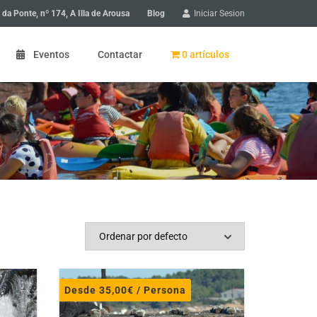
Blog
 da Ponte, nº 174, A Illa de Arousa
Iniciar Sesion
Eventos
Contactar
0 artículos
 de Arousa: paseo en bicicleta
 de Arousa: Gyncana en bicicleta
scubriendo un pueblo
ios en A Illa de Arousa
a niños
Desde
35,00
€
/ Persona