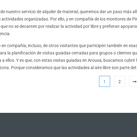
e nuestro servicio de alquiler de material, queremos dar un paso más all
 actividades organizadas. Por ello, y en compañía de los monitores de Pir
 que no se decanten por realizar la actividad por libre y prefieran apoya
encia.
o en compañía, incluso, de otros visitantes que participen también en esa
ara la planificación de visitas guiadas cerradas para grupos o clientes q
a a ellos. Y es que, con estas visitas guiadas en Arousa, buscamos cubri
zona. Porque consideramos que las actividades al aire libre son parte del
1
2