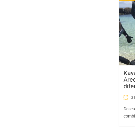
Kaya
Areo
dife
3
Descu
combi