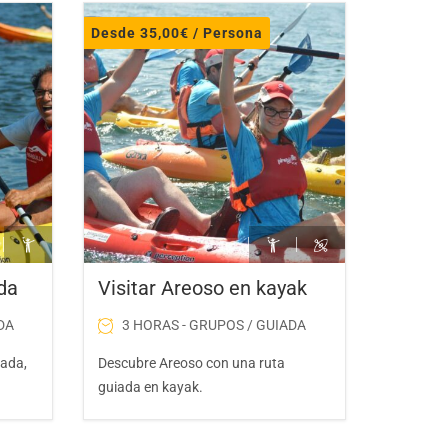
Desde
35,00
€
/ Persona
ada
Visitar Areoso en kayak
DA
3 HORAS - GRUPOS / GUIADA
gada,
Descubre Areoso con una ruta
guiada en kayak.