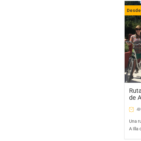
Desd
Ruta
de A
4H
Una ru
A Illa