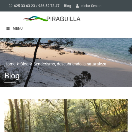
Blog
625 33 63 23
/
986 52 73 47
Iniciar Sesion
MENU
Home
Blog
Senderismo, descubriendo la naturaleza
Blog