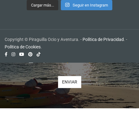
Cargar más...
Seguir en Instagram
Para recibir las mejores ofertas
SUSCRÍBETE A LA NEWSLETTER
Copyright © Piraguilla Ocio y Aventura. -
Política de Privacidad
. -
Política de Cookies
.
Acepta nuestra
política de privacidad
.
ENVIAR
Your
Website
*