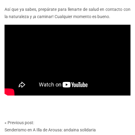
Así que ya sabes, prepárate para llenarte de salud en contacto con
la naturaleza y ¡a caminar! Cualquier momento es bueno.
Post
«
Previous post:
navigation
Senderismo en A Illa de Arousa: andaina solidaria