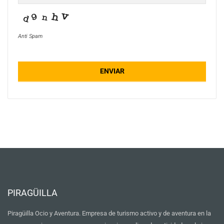
Anti Spam
ENVIAR
Website
URL
*
PIRAGÜILLA
Piragüilla Ocio y Aventura. Empresa de turismo activo y de aventura en la