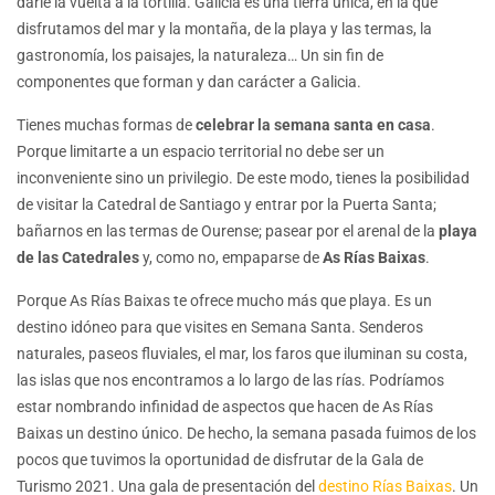
darle la vuelta a la tortilla. Galicia es una tierra única, en la que
disfrutamos del mar y la montaña, de la playa y las termas, la
gastronomía, los paisajes, la naturaleza… Un sin fin de
componentes que forman y dan carácter a Galicia.
Tienes muchas formas de
celebrar la semana santa en casa
.
Porque limitarte a un espacio territorial no debe ser un
inconveniente sino un privilegio. De este modo, tienes la posibilidad
de visitar la Catedral de Santiago y entrar por la Puerta Santa;
bañarnos en las termas de Ourense; pasear por el arenal de la
playa
de las Catedrales
y, como no, empaparse de
As Rías Baixas
.
Porque As Rías Baixas te ofrece mucho más que playa. Es un
destino idóneo para que visites en Semana Santa. Senderos
naturales, paseos fluviales, el mar, los faros que iluminan su costa,
las islas que nos encontramos a lo largo de las rías. Podríamos
estar nombrando infinidad de aspectos que hacen de As Rías
Baixas un destino único. De hecho, la semana pasada fuimos de los
pocos que tuvimos la oportunidad de disfrutar de la Gala de
Turismo 2021. Una gala de presentación del
destino Rías Baixas
. Un