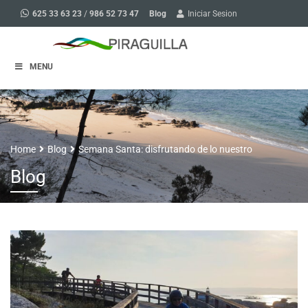
Blog
625 33 63 23
/
986 52 73 47
Iniciar Sesion
MENU
Home
Blog
Semana Santa: disfrutando de lo nuestro
Blog