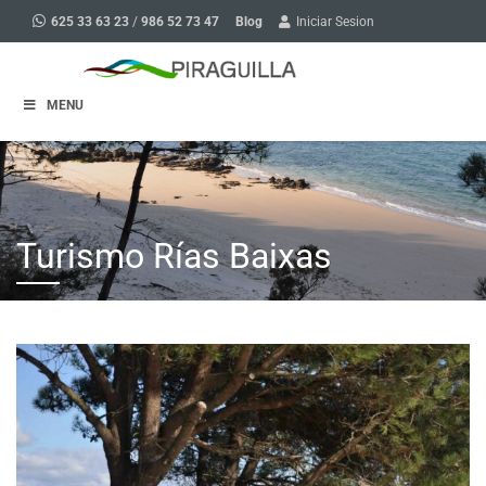
Blog
625 33 63 23
/
986 52 73 47
Iniciar Sesion
MENU
Turismo Rías Baixas