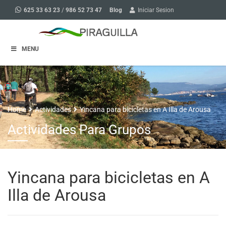
Blog
625 33 63 23
/
986 52 73 47
Iniciar Sesion
MENU
Home
Actividades
Yincana para bicicletas en A Illa de Arousa
Actividades Para Grupos
Yincana para bicicletas en A
Illa de Arousa